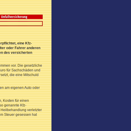
pflichtet, eine Kfz-
lter oder Fahrer anderen
en des versicherten
ummen vor. Die gesetzliche
Euro für Sachschäden und
etzt, die eine Mitschuld
äden am eigenen Auto oder
n, Kosten für einen
so genannte Kfz-
Heilbehandlung verletzter
em Steuer gesessen hat