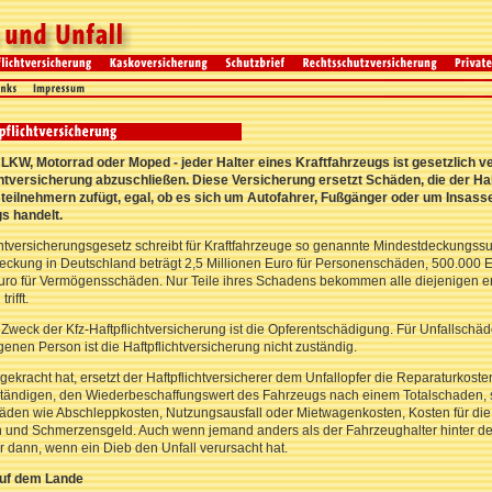
LKW, Motorrad oder Moped - jeder Halter eines Kraftfahrzeugs ist gesetzlich ver
chtversicherung abzuschließen. Diese Versicherung ersetzt Schäden, die der Ha
teilnehmern zufügt, egal, ob es sich um Autofahrer, Fußgänger oder um Insass
s handelt.
chtversicherungsgesetz schreibt für Kraftfahrzeuge so genannte Mindestdeckungss
eckung in Deutschland beträgt 2,5 Millionen Euro für Personenschäden, 500.000 
uro für Vermögensschäden. Nur Teile ihres Schadens bekommen alle diejenigen ers
rifft.
Zweck der Kfz-Haftpflichtversicherung ist die Opferentschädigung. Für Unfallsch
genen Person ist die Haftpflichtversicherung nicht zuständig.
ekracht hat, ersetzt der Haftpflichtversicherer dem Unfallopfer die Reparaturkoste
tändigen, den Wiederbeschaffungswert des Fahrzeugs nach einem Totalschaden, 
äden wie Abschleppkosten, Nutzungsausfall oder Mietwagenkosten, Kosten für die 
 und Schmerzensgeld. Auch wenn jemand anders als der Fahrzeughalter hinter d
 dann, wenn ein Dieb den Unfall verursacht hat.
 auf dem Lande