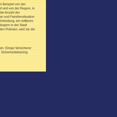
m Beispiel von der
f und von der Region, in
die Anzahl der
er und Familiensituation
rleistung, ein mittleres
ängern in der Stadt
en Prämien, weil sie die
en. Einige Versicherer
Sicherheitstraining