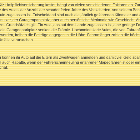
fz-Haftpflichtversicherung kostet, hängt von vielen verschiedenen Faktoren ab. Zu
 des Autos, der Anzahl der schadenfreien Jahre des Versicherten, von seinem Beru
uto zugelassen ist. Entscheidend sind auch die jährlich gefahrenen Kilometer und 
utzer, der Garagenparkplatz, aber auch persönliche Merkmale wie Geschlecht, Alt
rs. Grundsätzlich gilt: Ein Auto, das auf dem Lande zugelassen ist, eine geringe Fah
 ein Garagenparkplatz senken die Prämie. Hochmotorisierte Autos, die von Fahranf
werden, treiben die Beiträge dagegen in die Höhe. Fahranfänger zahlen die höchst
Unfälle verursachen.
r können ihr Auto auf die Eltern als Zweitwagen anmelden und damit viel Geld spar
auch Rabatte, wenn der Führerscheinneuling erfahrener Mopedfahrer ist oder ein 
 hat.