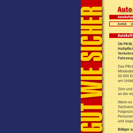
Ob PKW, 
Haftpfli
Verkehrs
Fahrzeug
Das Pfli
Mindestd
50.000 E
am Unfall t
Sinn und 
an der ei
Wenn es g
Sachvers
Folgesch
Personen
und sogar
Billiger