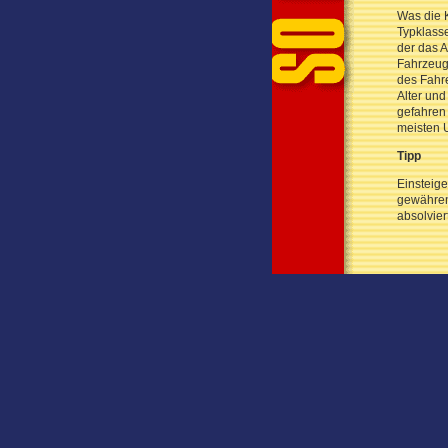
Was die K
Typklasse
der das A
Fahrzeugn
des Fahre
Alter und
gefahren 
meisten 
Tipp
Einsteige
gewähren 
absolviert